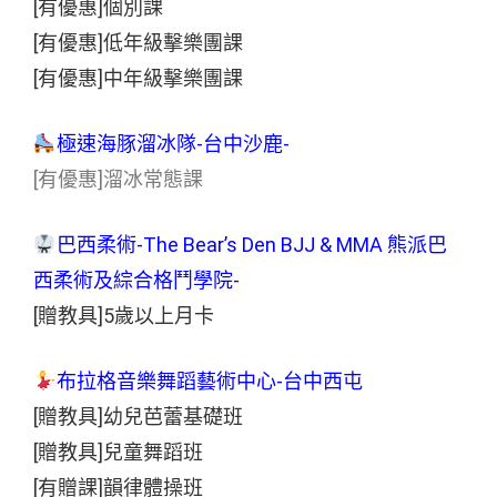
[有優惠]個別課
[有優惠]低年級擊樂團課
[有優惠]中年級擊樂團課
極速海豚溜冰隊-台中沙鹿-
[有優惠]溜冰常態課
巴西柔術-The Bear’s Den BJJ & MMA 熊派巴
西柔術及綜合格鬥學院-
[贈教具]5歲以上月卡
布拉格音樂舞蹈藝術中心-台中西屯
[贈教具]幼兒芭蕾基礎班
[贈教具]兒童舞蹈班
[有贈課]韻律體操班