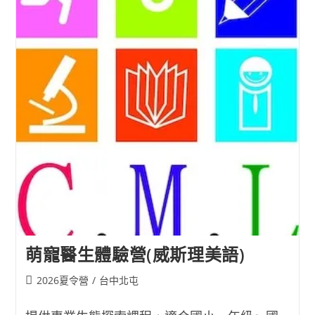
營
⚡(綜
合
格
鬥
空
手
道
禪
道
會
台
灣
支
部)
萌寵醫生體驗營(威斯理美語)
Post
2026夏令營
/
台中北屯
category: