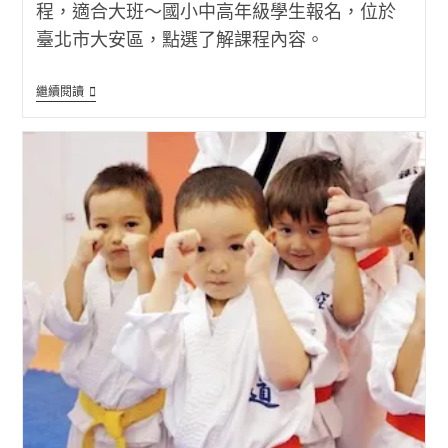
程，適合大班～國小中高年級學生報名，位於
臺北市大安區，點選了解課程內容。
2026
繼續閱讀
夏
季
藝
術
兒
童
營
(存
在
音
樂
東
門
店)