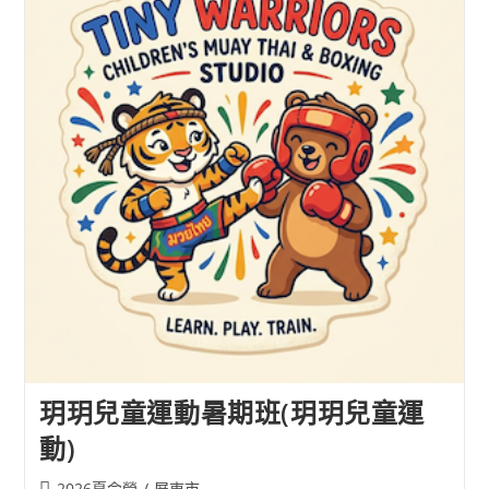
士
夏
令
營
(TMP
FITNESS)
玥玥兒童運動暑期班(玥玥兒童運
動)
Post
2026夏令營
/
屏東市