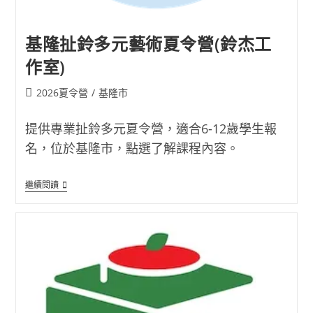
基隆扯鈴多元藝術夏令營(鈴杰工
作室)
Post
2026夏令營
/
基隆市
category:
提供專業扯鈴多元夏令營，適合6-12歲學生報
名，位於基隆市，點選了解課程內容。
基
繼續閱讀
隆
扯
鈴
多
元
藝
術
夏
令
營
(鈴