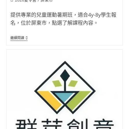
category:
提供專業的兒童運動暑期班，適合4y-8y學生報
名，位於屏東市，點選了解課程內容。
玥
繼續閱讀
玥
兒
童
運
動
暑
期
班
(玥
玥
兒
童
運
動)