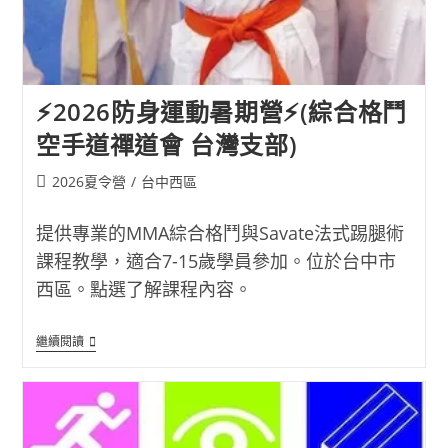
⚡2026防身運動暑期營⚡(綜合格鬥
空手道禪道會 台灣支部)
Post
2026夏令營
/
台中西區
category:
提供專業的MMA綜合格鬥與Savate法式踢腿術
課程教學，適合7-15歲學員參加。位於台中市
西區。點選了解課程內容。
⚡2026
繼續閱讀
防
身
運
動
暑
期