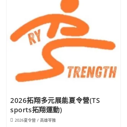
令
營
(西
洋
棋
新
手
村)
2026拓翔多元展能夏令營(TS
sports拓翔運動)
Post
2026夏令營
/
高雄苓雅
category: