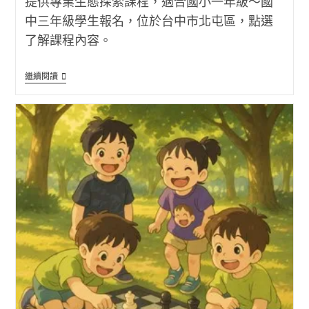
提供專業生態探索課程，適合國小一年級～國
中三年級學生報名，位於台中市北屯區，點選
了解課程內容。
萌
繼續閱讀
寵
醫
生
體
驗
營
(威
斯
理
美
語)