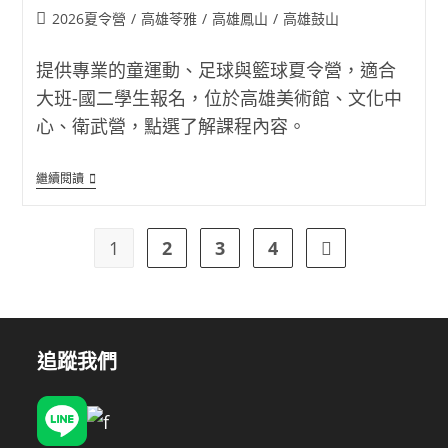
Post
2026夏令營
/
高雄苓雅
/
高雄鳳山
/
高雄鼓山
category:
提供專業的童運動、足球與籃球夏令營，適合
大班-國二學生報名，位於高雄美術館、文化中
心、衛武營，點選了解課程內容。
大
繼續閱讀
熊
兒
童
運
1
2
3
4
Go to the next pag
動
夏
令
營
(Big
Bear
Sports
追蹤我們
大
熊
兒
童
運