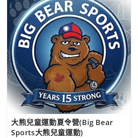
暑
期
營
隊
(群
芽
創
意)
大熊兒童運動夏令營(Big Bear
Sports大熊兒童運動)