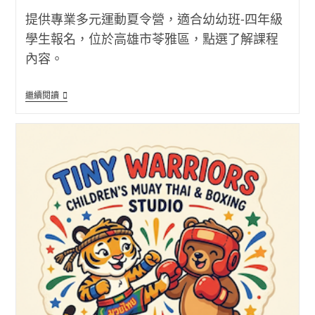
提供專業多元運動夏令營，適合幼幼班-四年級
學生報名，位於高雄市苓雅區，點選了解課程
內容。
2026
繼續閱讀
拓
翔
多
元
展
能
夏
令
營
(TS
Sports
拓
翔
運
動)