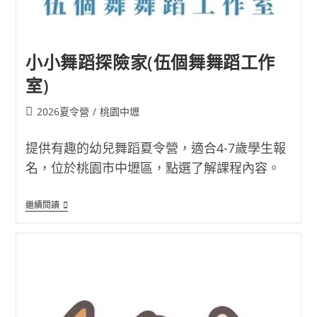
小小舞蹈探險家(伍個舞舞蹈工作
室)
Post
2026夏令營
/
桃園中壢
category:
提供有趣的幼兒舞蹈夏令營，適合4-7歲學生報
名，位於桃園市中壢區，點選了解課程內容。
小
繼續閱讀
小
舞
蹈
探
險
家
(伍
個
舞