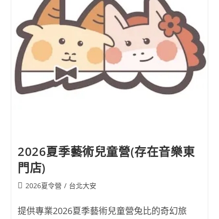
舞
蹈
工
作
室)
2026夏季藝術兒童營(存在音樂東
門店)
Post
2026夏令營
/
台北大安
category:
提供專業2026夏季藝術兒童營兔比的奇幻旅