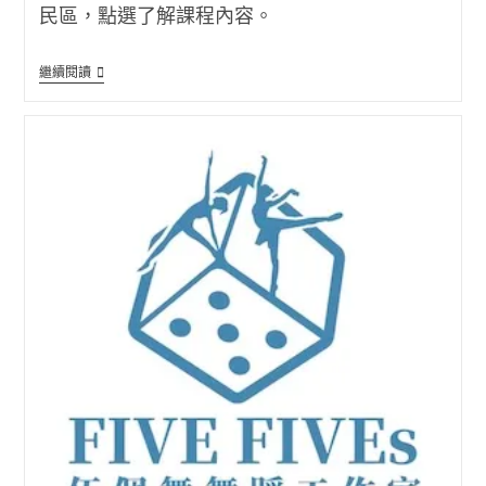
民區，點選了解課程內容。
2026
繼續閱讀
暑
期
全
能
夏
令
營
(樂
果
及
目
工
作
室)