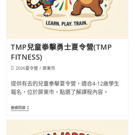
TMP兒童拳擊勇士夏令營(TMP
FITNESS)
Post
2026夏令營
/
屏東市
category:
提供有去的兒童拳擊夏令營，適合4-12歲學生
報名，位於屏東市，點選了解課程內容。
TMP
繼續閱讀
兒
童
拳
擊
勇