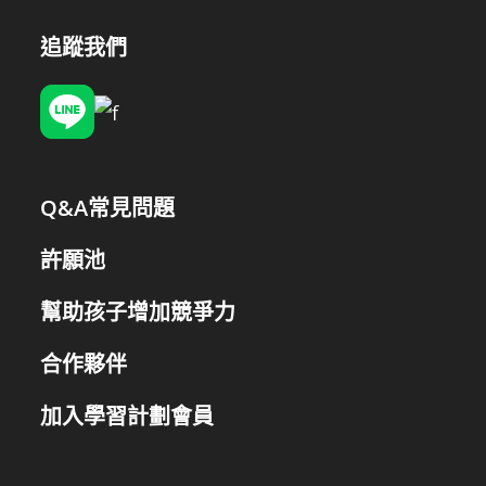
比
賽
一
追蹤我們
對
一
課
程
(問
鼎
琵
琶
工
Q&A常見問題
作
室)
許願池
幫助孩子增加競爭力
合作夥伴
加入學習計劃會員