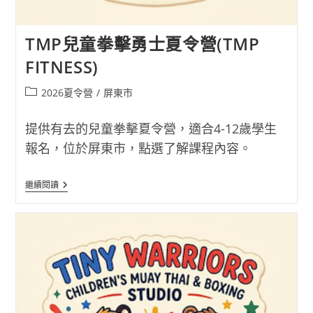
TMP兒童拳擊勇士夏令營(TMP
FITNESS)
Post
2026夏令營
/
屏東市
category:
提供有去的兒童拳擊夏令營，適合4-12歲學生
報名，位於屏東市，點選了解課程內容。
TMP
繼續閱讀
兒
童
拳
擊
勇
士
夏
令
營
(TMP
FITNESS)