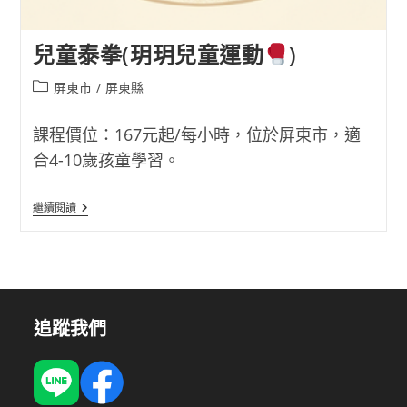
兒童泰拳(玥玥兒童運動
)
Post
屏東市
/
屏東縣
category:
課程價位：167元起/每小時，位於屏東市，適
合4-10歲孩童學習。
兒
繼續閱讀
童
泰
拳
(玥
玥
兒
童
運
追蹤我們
動
)