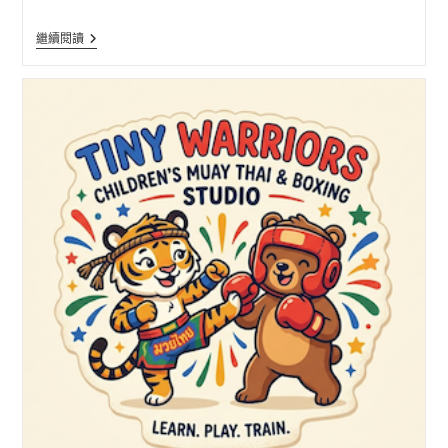
玥
繼續閱讀
玥
兒
童
運
動
暑
期
班
(玥
玥
兒
童
運
動)