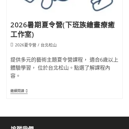
2026暑期夏令營(下班族繪畫療癒
工作室)
Post
2026夏令營
/
台北松山
category:
提供多元的藝術主題夏令營課程， 適合6歲以上
體驗學習， 位於台北松山。點選了解課程內
容。
2026
繼續閱讀
暑
期
夏
令
營
(下
班
族