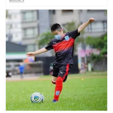
禾
多
元
舞
蹈
夏
令
營
(青
禾
舞
蹈)