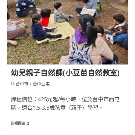
幼兒親子自然課(小豆苗自然教室)
Post
台中市
/
台中西屯
category:
課程價位：425元起/每小時，位於台中市西屯
區，適合1.5-3.5歲孩童（親子）學習。
幼
繼續閱讀
兒
親