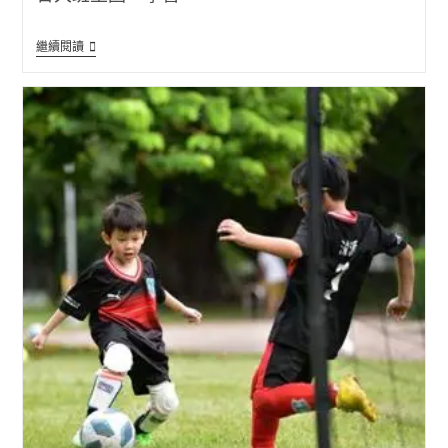
兒
繼續閱讀
童
籃
球
(台
中
市
兒
童
運
動
協
會)