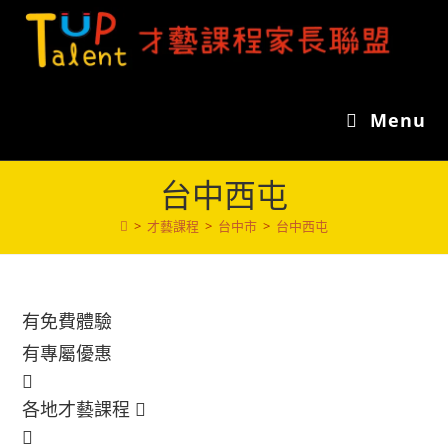
Skip
to
content
Menu
台中西屯
>
才藝課程
>
台中市
>
台中西屯
有免費體驗
有專屬優惠
各地才藝課程