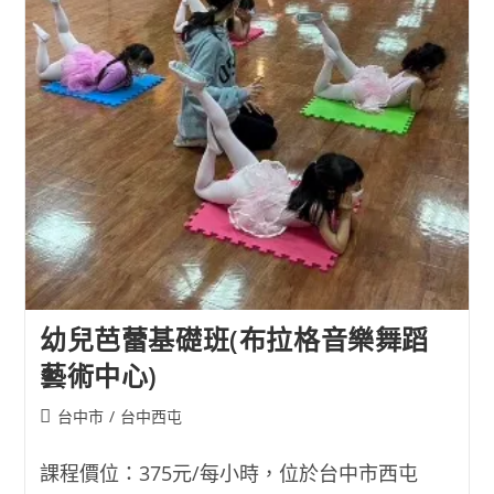
蹈
藝
術
中
心)
幼兒芭蕾基礎班(布拉格音樂舞蹈
藝術中心)
Post
台中市
/
台中西屯
category:
課程價位：375元/每小時，位於台中市西屯