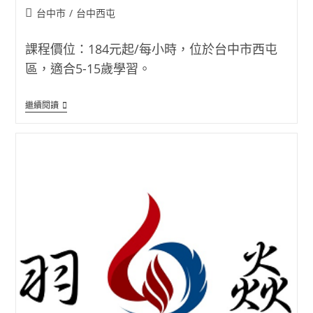
Post
台中市
/
台中西屯
category:
課程價位：184元起/每小時，位於台中市西屯
區，適合5-15歲學習。
中
繼續閱讀
科
1
館
兒
童
班
(羽
焱
體
育
團
隊)