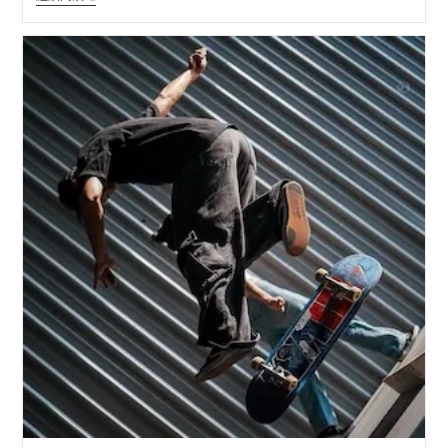
板
課
程
(DENKO
電
光)