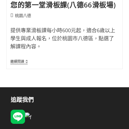
您的第一堂滑板課(八德66滑板場)
Post
桃園八德
category:
提供專業滑板課每小時600元起，適合6歲以上
學生與成人報名，位於桃園市八德區，點選了
解課程內容。
您
繼續閱讀
的
第
一
堂
滑
板
課
(八
追蹤我們
德
66
滑
板
場)