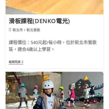
滑板課程(DENKO電光)
Post
新北市
/
新北鶯歌
category:
課程價位：540元起/每小時，位於新北市鶯歌
區，適合4歲以上學習。
滑
繼續閱讀
板
課
程
(DENKO
電
光)