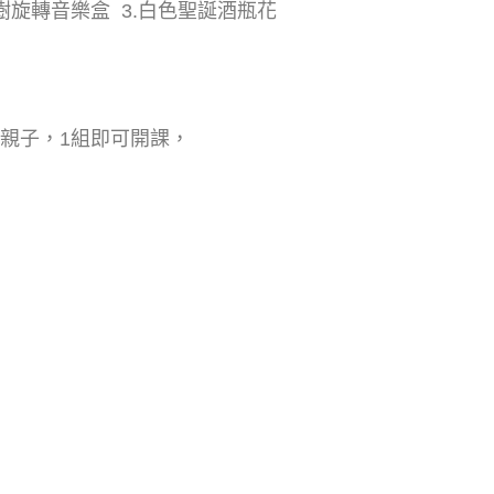
誕樹旋轉音樂盒 3.白色聖誕酒瓶花
組親子，1組即可開課，