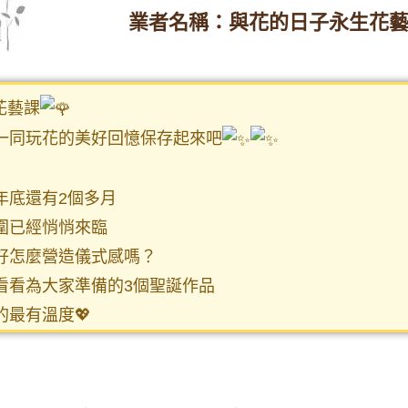
業者名稱：與花的日子永生花
花藝課
一同玩花的美好回憶保存起來吧
年底還有2個多月
圍已經悄悄來臨
好怎麼營造儀式感嗎？
看看為大家準備的3個聖誕作品
的最有溫度💖