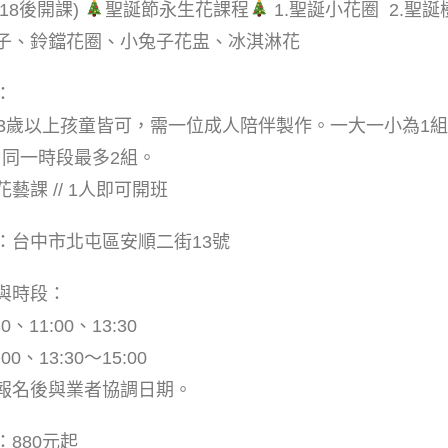
1/18後開課)
聖誕節永生花課程
1.聖誕小花圈 2.聖
子、
鈴鐺花圈、小兔子花盅、冰淇淋花
：
// 3歲以上孩童皆可，需一位成人陪伴製作。一大一小為1
時段最多2組。
藝課 // 1人即可開班
：
台中市北屯區安順二街13號
與時段：
0、11:00、13:30
00、13:30～15:00
報名後與業者協調日期。
：880元起