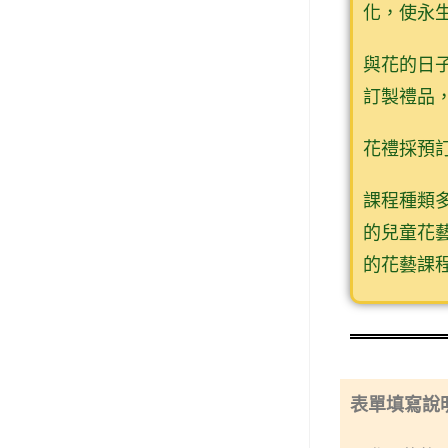
化，使永
與花的日
訂製禮品
花禮採預
課程種類
的兒童花
的花藝課
表單填寫說