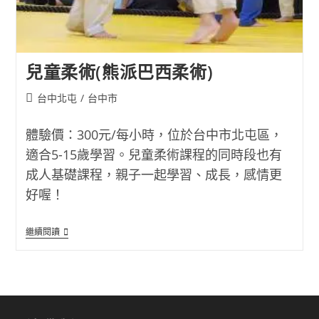
兒童柔術(熊派巴西柔術)
Post
台中北屯
/
台中市
category:
體驗價：300元/每小時，位於台中市北屯區，
適合5-15歲學習。兒童柔術課程的同時段也有
成人基礎課程，親子一起學習、成長，感情更
好喔！
兒
繼續閱讀
童
柔
術
(熊
派
巴
西