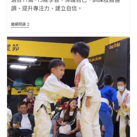
調、提升專注力、建立自信。
青
繼續閱讀
少
年
柔
術
(熊
派
巴
西
柔
術)