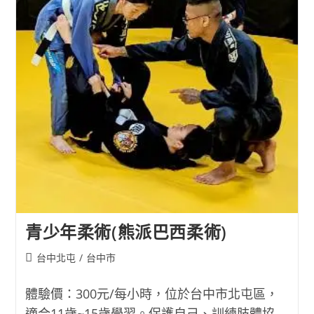
柔
術)
青少年柔術(熊派巴西柔術)
Post
台中北屯
/
台中市
category:
體驗價：300元/每小時，位於台中市北屯區，
適合11歲~15歲學習。保護自己、訓練肢體協