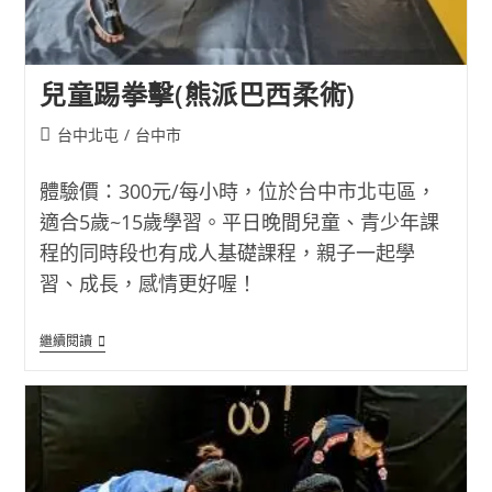
兒童踢拳擊(熊派巴西柔術)
Post
台中北屯
/
台中市
category:
體驗價：300元/每小時，位於台中市北屯區，
適合5歲~15歲學習。平日晚間兒童、青少年課
程的同時段也有成人基礎課程，親子一起學
習、成長，感情更好喔！
兒
繼續閱讀
童
踢
拳
擊
(熊
派
巴
西